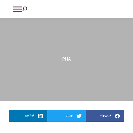
PHA
فیس بوک
توییتر
لینکدین