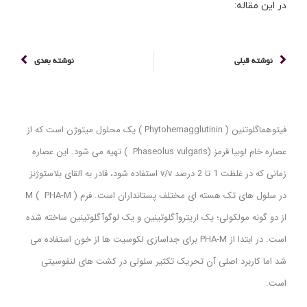
در این مقاله:
نوشته قبلی
نوشته بعدی
فیتوهماگلوتنین ( Phytohemagglutinin ) یک محلول میتوژن است که از
عصاره خام لوبیا قرمز (Phaseolus vulgaris ) تهیه می شود. این عصاره
زمانی که در غلظت 1 تا 2 درصد v/v استفاده شود، قادر به القای بلاستوژنز
در سلول های تک هسته ای مختلف پستانداران است. فرم M ( PHA-M )
از دو گونه مولکولی؛ یک اریتروآگلوتینین و یک لوگوآگلوتینین ساخته شده
است. در ابتدا از PHA-M برای جداسازی لکوسیت ها از خون استفاده می
شد اما کاربرد اصلی آن تحریک تکثیر سلولی در کشت های لنفوسیتی
است.